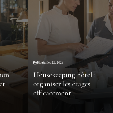
Blog
juillet 22, 2026
tion
Housekeeping hôtel :
et
organiser les étages
efficacement