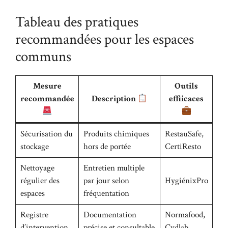
Tableau des pratiques
recommandées pour les espaces
communs
Mesure
Outils
recommandée
Description
efficaces
Sécurisation du
Produits chimiques
RestauSafe,
stockage
hors de portée
CertiResto
Nettoyage
Entretien multiple
régulier des
par jour selon
HygiénixPro
espaces
fréquentation
Registre
Documentation
Normafood,
d’intervention
précise et consultable
Cydlab